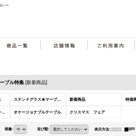
伝い〜
マーブル特集
[
新着商品
]
ス
ステンドグラス★マーブル特集
新着商品
特価
ナチュラル＆カントリースタイル特集
オケージョナブルテーブル
クリスマス フェア
画像
:
並び順
:
表示方法
: