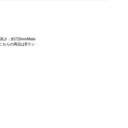
さ：約715mmMate
料こちらの商品はBラン