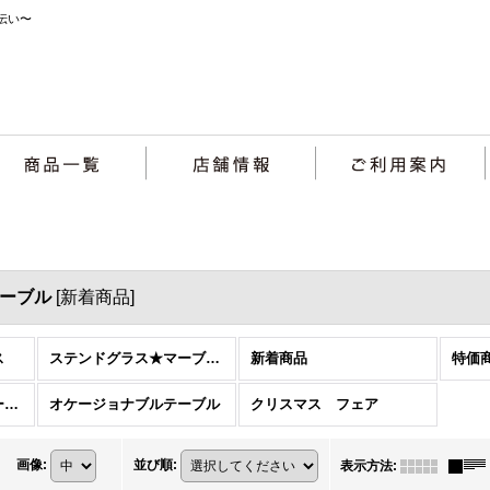
伝い〜
テーブル
[
新着商品
]
ス
ステンドグラス★マーブル特集
新着商品
特価
ナチュラル＆カントリースタイル特集
オケージョナブルテーブル
クリスマス フェア
画像
:
並び順
:
表示方法
: