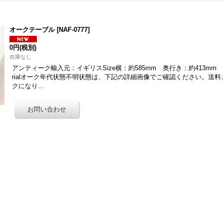
オークテーブル
[
NAF-0777
]
0円
(税別)
在庫なし
アンティーク輸入元：イギリスSize横：約585mm 奥行き：約413mm 高
rialオーク年代状態不明状態は、下記の詳細画像でご確認ください。送
クになり…