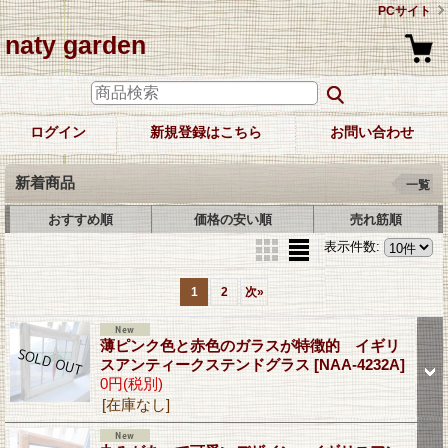
PCサイト
naty garden
ログイン
新規登録はこちら
お問い合わせ
新着商品
一覧
おすすめ順
価格の安い順
売れ筋順
表示件数
:
1
2
次
»
薄ピンク色と赤色のガラスが特徴的 イギリ
スアンティークステンドグラス
[NAA-4232A]
0円
(税別)
[在庫なし]