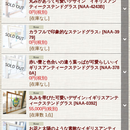
丸みがあって可愛いデザイン イギリスアン
ティークステンドグラス
[NAA-4243B]
0円
(税別)
[在庫なし]
カラフルで印象的なステンドグラス♪
[NAA-39
79]
0円
(税別)
[在庫なし]
赤い蕾と色合いの違う葉っぱが可愛らしい♪イ
ギリスアンティークステンドグラス
[NAA-378
0A]
0円
(税別)
[在庫なし]
丸みを帯びた可愛いデザイン♪イギリスアンテ
ィークステンドグラス
[NAA-0392]
55,000円
(税別)
[在庫数 1点]
お花と太陽のような素敵なイギリスアンティ