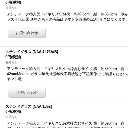
0円
(税別)
在庫なし
アンティーク輸入元：イギリスSize横：約40.5cm 縦：約58.5cm 厚み：約4
ラス年代状態 送料こちらの商品はヤマト宅急便の120サイズになります
ステンドグラス
[
NAA-1476A/B
]
0円
(税別)
在庫なし
アンティーク輸入元：イギリスSize木枠含むサイズ 横：約350mm 縦：
42mmMaterialガラス年代状態年代不明状態は下記画像でご確認くだ
ヤマト宅…
ステンドグラス
[
NAA-1362
]
0円
(税別)
在庫なし
アンティーク輸入元：イギリスSize木枠含むサイズ 横：約395mm 縦：