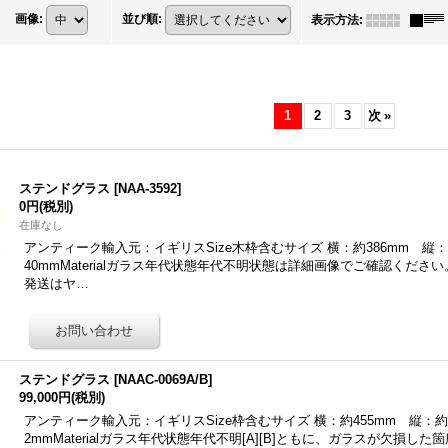
画像
:
並び順
:
表示方法
:
1
2
3
次
»
ステンドグラス
[
NAA-3592
]
0円
(税別)
在庫なし
アンティーク輸入元：イギリスSize木枠含むサイズ 横：約386mm 縦：
40mmMaterialガラス年代状態年代不明状態は詳細画像でご確認くだ
発送はヤ…
ステンドグラス
[
NAAC-0069A/B
]
99,000円
(税別)
アンティーク輸入元：イギリスSize枠含むサイズ 横：約455mm 縦：約1
2mmMaterialガラス年代状態年代不明[A][B]ともに、ガラスが欠損し