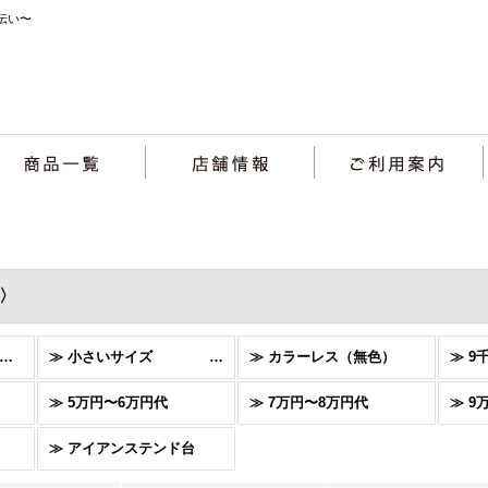
伝い〜
〉
ステンドグラス〈窓〉 (全商品)
≫ 小さいサイズ (縦横30cm前後)
≫ カラーレス（無色）
≫ 9
≫ 5万円〜6万円代
≫ 7万円〜8万円代
≫ 9
≫ アイアンステンド台