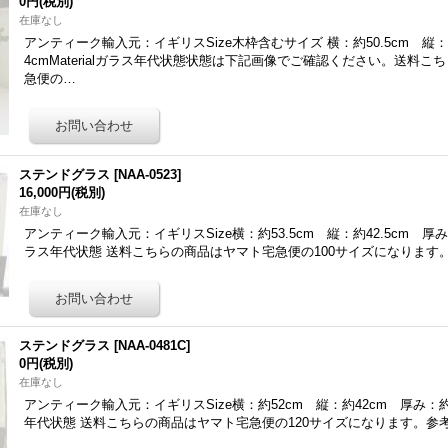
0円
(税別)
在庫なし
アンティーク輸入元：イギリスSize木枠含むサイズ 横：約50.5cm 縦：
4cmMaterialガラス年代状態状態は下記画像でご確認ください。送料
急便の…
ステンドグラス
[
NAA-0523
]
16,000円
(税別)
在庫なし
アンティーク輸入元：イギリスSize横：約53.5cm 縦：約42.5cm 厚み：約4
ラス年代状態 送料こちらの商品はヤマト宅急便の100サイズになります
ステンドグラス
[
NAA-0481C
]
0円
(税別)
在庫なし
アンティーク輸入元：イギリスSize横：約52cm 縦：約42cm 厚み：約4c
年代状態 送料こちらの商品はヤマト宅急便の120サイズになります。参