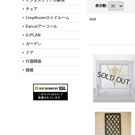
インダストリアル家具
表示数
:
チェア
Lloydloomロイドルーム
65
件
Earcolアーコール
G-PLAN
ガーデン
ドア
什器関係
雑貨