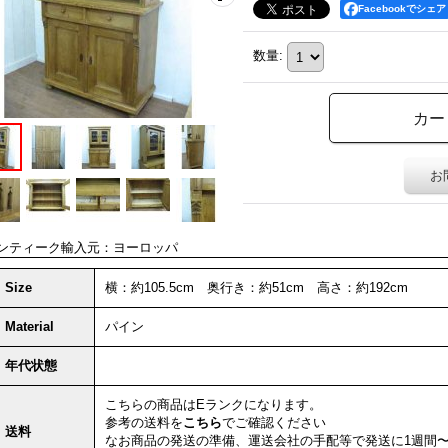
Facebookでシェア
数量
:
お
ンティーク輸入元：ヨーロッパ
Size
横：約105.5cm 奥行き：約51cm 高さ：約192cm
Material
パイン
年代状態
こちらの商品は
Eランク
になります。
参考の送料を
こちら
でご確認ください
送料
なお商品の発送の準備、運送会社の手配等で発送に1週間〜