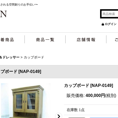
癒される空間創りのお手伝い〜
ログイン
＆ドレッサー
>
カップボード
ップボード
[
NAP-0149
]
カップボード
[
NAP-0149
]
販売価格
:
400,000円
(税別)
在庫数 1点