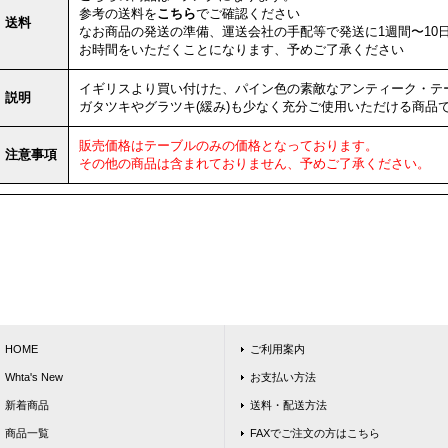
参考の送料を
こちら
でご確認ください
送料
なお商品の発送の準備、運送会社の手配等で発送に1週間〜10
お時間をいただくことになります、予めご了承ください
イギリスより買い付けた、パイン色の素敵なアンティーク・テ
説明
ガタツキやグラツキ(緩み)も少なく充分ご使用いただける商品
販売価格はテーブルのみの価格となっております。
注意事項
その他の商品は含まれておりません、予めご了承ください。
HOME
ご利用案内
Whta's New
お支払い方法
新着商品
送料・配送方法
商品一覧
FAXでご注文の方はこちら