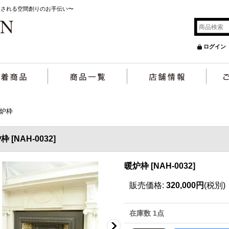
癒される空間創りのお手伝い〜
ログイン
炉枠
炉枠
[
NAH-0032
]
暖炉枠
[
NAH-0032
]
販売価格
:
320,000円
(税別)
在庫数 1点