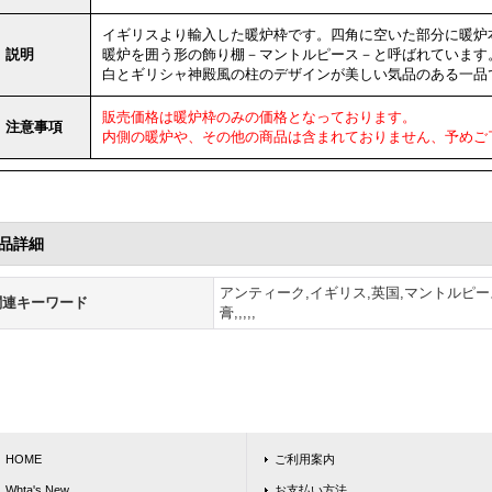
イギリスより輸入した暖炉枠です。四角に空いた部分に暖炉
説明
暖炉を囲う形の飾り棚－マントルピース－と呼ばれています
白とギリシャ神殿風の柱のデザインが美しい気品のある一品
販売価格は暖炉枠のみの価格となっております。
注意事項
内側の暖炉や、その他の商品は含まれておりません、予めご
品詳細
アンティーク,イギリス,英国,マントルピース
関連キーワード
膏,,,,,
HOME
ご利用案内
Whta's New
お支払い方法