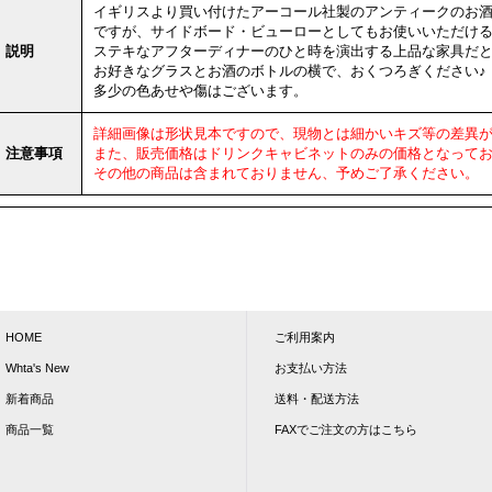
イギリスより買い付けたアーコール社製のアンティークのお
ですが、サイドボード・ビューローとしてもお使いいただける
説明
ステキなアフターディナーのひと時を演出する上品な家具だ
お好きなグラスとお酒のボトルの横で、おくつろぎください♪
多少の色あせや傷はございます。
詳細画像は形状見本ですので、現物とは細かいキズ等の差異
注意事項
また、販売価格はドリンクキャビネットのみの価格となって
その他の商品は含まれておりません、予めご了承ください。
HOME
ご利用案内
Whta's New
お支払い方法
新着商品
送料・配送方法
商品一覧
FAXでご注文の方はこちら