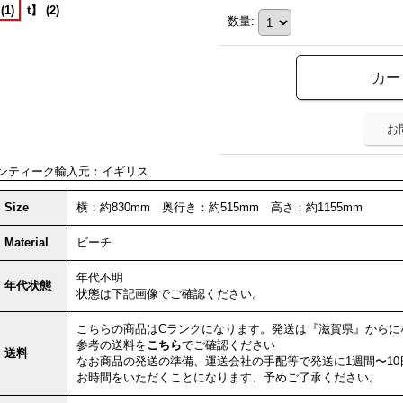
数量
:
お
ンティーク輸入元：イギリス
Size
横：約830mm 奥行き：約515mm 高さ：約1155mm
Material
ビーチ
年代不明
年代状態
状態は下記画像でご確認ください。
こちらの商品は
Cランク
になります。発送は『滋賀県』からに
参考の送料を
こちら
でご確認ください
送料
なお商品の発送の準備、運送会社の手配等で発送に1週間〜10
お時間をいただくことになります、予めご了承ください。