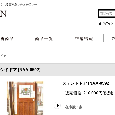
癒される空間創りのお手伝い〜
ログイン
ドア
テンドドア
[
NAA-0592
]
ステンドドア
[
NAA-0592
]
販売価格
:
210,000円
(税別)
在庫数 1点