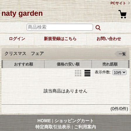
PCサイト
naty garden
ログイン
新規登録はこちら
お問い合わせ
クリスマス フェア
一覧
おすすめ順
価格の安い順
売れ筋順
表示件数
:
該当商品はありません
(0件/0件)
HOME
|
ショッピングカート
特定商取引法表示
|
ご利用案内