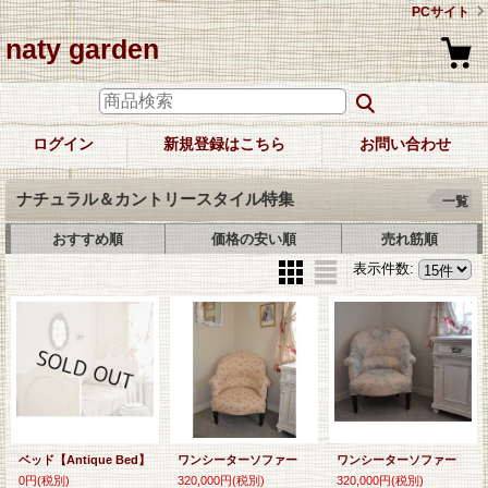
PCサイト
naty garden
ログイン
新規登録はこちら
お問い合わせ
ナチュラル＆カントリースタイル特集
一覧
おすすめ順
価格の安い順
売れ筋順
表示件数
:
ベッド【Antique Bed】
ワンシーターソファー
ワンシーターソファー
0円
(税別)
320,000円
(税別)
320,000円
(税別)