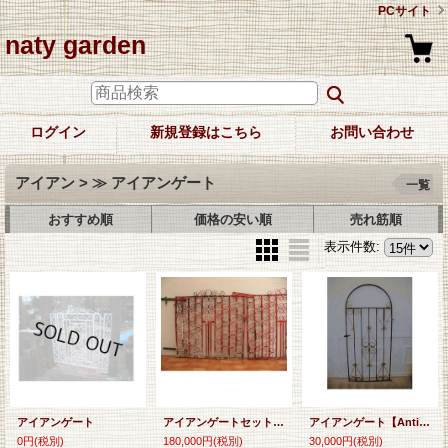
PCサイト
naty garden
ログイン
新規登録はこちら
お問い合わせ
アイアン > ≫ アイアンゲート
一覧
おすすめ順
価格の安い順
売れ筋順
表示件数
:
アイアンゲート
アイアンゲートセット【Antique Iron Gate Set】
アイアンゲート【Antique Iron Gate】
0円
(税別)
180,000円
(税別)
30,000円
(税別)