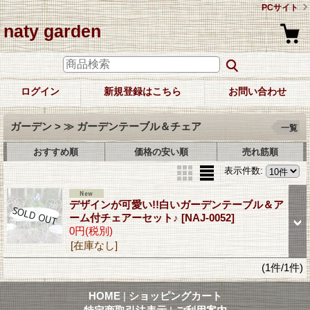
PCサイト
naty garden
ログイン
新規登録はこちら
お問い合わせ
ガーデン > ≫ ガーデンテーブル＆チェア
一覧
おすすめ順
価格の安い順
売れ筋順
表示件数
:
デザインが可愛い!!白いガーデンテーブル＆ア
ーム付チェアーセット♪
[NAJ-0052]
0円
(税別)
[在庫なし]
(1件/1件)
HOME
|
ショッピングカート