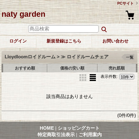
PCサイト
naty garden
ログイン
新規登録はこちら
お問い合わせ
Lloydloomロイドルーム > ≫ ロイドルームチェア
一覧
おすすめ順
価格の安い順
売れ筋順
表示件数
:
該当商品はありません
(0件/0件)
HOME
|
ショッピングカート
特定商取引法表示
|
ご利用案内