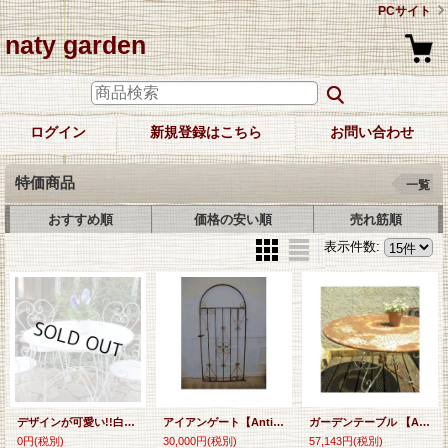
PCサイト
naty garden
ログイン
新規登録はこちら
お問い合わせ
特価商品
一覧
おすすめ順
価格の安い順
売れ筋順
表示件数
:
デザインが可愛い!!白いガーデンテーブル＆アーム付チェアーセット♪
アイアンゲート【Antique Iron Gate】
ガーデンテーブル 【Antique Garden Table】
0円
(税別)
30,000円
(税別)
57,143円
(税別)