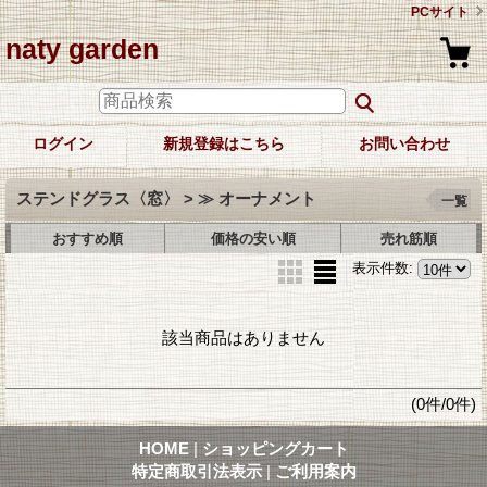
PCサイト
naty garden
ログイン
新規登録はこちら
お問い合わせ
ステンドグラス〈窓〉 > ≫ オーナメント
一覧
おすすめ順
価格の安い順
売れ筋順
表示件数
:
該当商品はありません
(0件/0件)
HOME
|
ショッピングカート
特定商取引法表示
|
ご利用案内