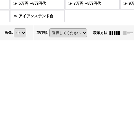
≫ 5万円〜6万円代
≫ 7万円〜8万円代
≫ 9
≫ アイアンステンド台
画像
:
並び順
:
表示方法
: