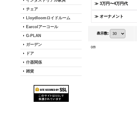
インダストリアル家具
≫ 3万円〜4万円代
チェア
≫ オーナメント
Lloydloomロイドルーム
Earcolアーコール
表示数
:
G-PLAN
ガーデン
0
件
ドア
什器関係
雑貨