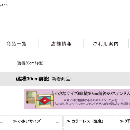
伝い〜
ズ (縦横30cm前後)
 (縦横30cm前後)
[
新着商品
]
ステンドグラス〈窓〉 (全商品)
≫ 小さいサイズ (縦横30cm前後)
≫ カラーレス（無色）
≫ 9