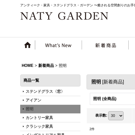
アンティーク・家具・ステンドグラス・ガーデン 〜癒される空間創りのお手
HOME
>
新着商品
>
照明
商品一覧
照明
[
新着商品
]
ステンドグラス〈窓〉
照明 (全商品)
アイアン
照明
表示数
:
カントリー家具
クラシック家具
2
件