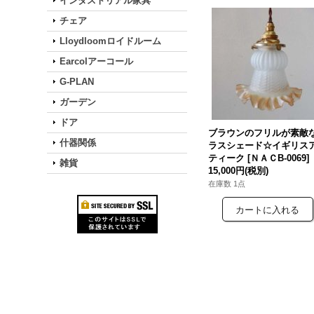
インダストリアル家具
チェア
Lloydloomロイドルーム
Earcolアーコール
G-PLAN
ガーデン
ドア
ブラウンのフリルが素敵
什器関係
ラスシェード☆イギリス
ティーク
[
ＮＡＣB-0069
]
雑貨
15,000円
(税別)
在庫数 1点