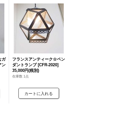
なガ
フランスアンティーク☆ペン
アン
ダントランプ
[
CFR-2020
]
35,000円
(税別)
在庫数 1点