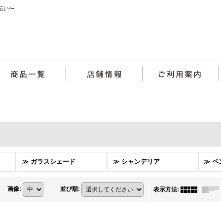
伝い〜
≫ ガラスシェード
≫ シャンデリア
≫ 
画像
:
並び順
:
表示方法
: