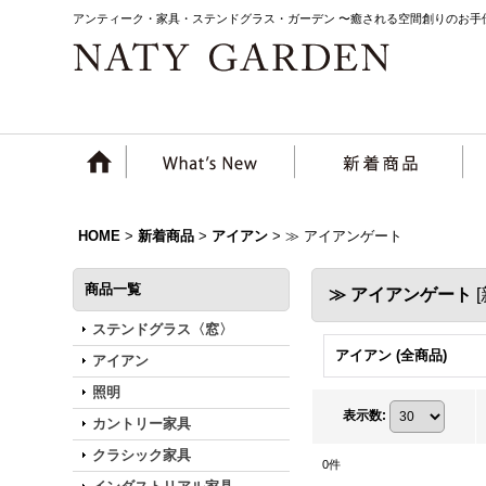
アンティーク・家具・ステンドグラス・ガーデン 〜癒される空間創りのお手
HOME
>
新着商品
>
アイアン
>
≫ アイアンゲート
商品一覧
≫ アイアンゲート
[
ステンドグラス〈窓〉
アイアン (全商品)
アイアン
照明
表示数
:
カントリー家具
クラシック家具
0
件