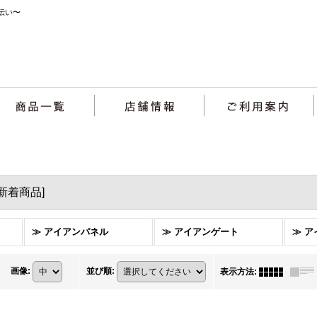
伝い〜
新着商品
]
≫ アイアンパネル
≫ アイアンゲート
≫ 
画像
:
並び順
:
表示方法
: