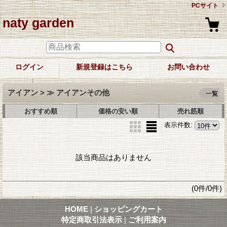
PCサイト
naty garden
ログイン
新規登録はこちら
お問い合わせ
アイアン > ≫ アイアンその他
一覧
おすすめ順
価格の安い順
売れ筋順
表示件数
:
該当商品はありません
(0件/0件)
HOME
|
ショッピングカート
特定商取引法表示
|
ご利用案内