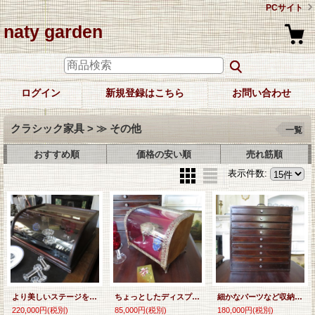
PCサイト
naty garden
ログイン
新規登録はこちら
お問い合わせ
クラシック家具 > ≫ その他
一覧
おすすめ順
価格の安い順
売れ筋順
表示件数
:
より美しいステージを用意してくれるガラスケースです。
ちょっとしたディスプレイが素敵なジュエリーケース
細かなパーツなど収納できるスモールドロワー
220,000円
(税別)
85,000円
(税別)
180,000円
(税別)