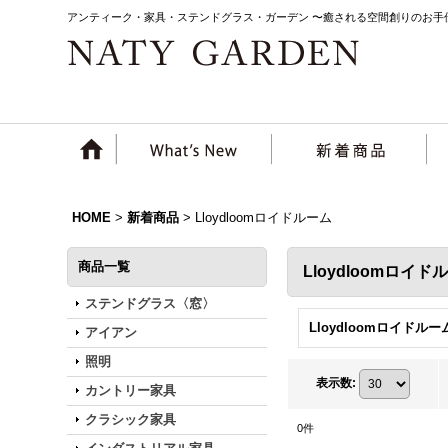
アンティーク・家具・ステンドグラス・ガーデン 〜癒される空間創りのお手
HOME
>
新着商品
>
Lloydloomロイドルーム
商品一覧
Lloydloomロイ
ステンドグラス〈窓〉
アイアン
照明
表示数
:
カントリー家具
クラシック家具
0
件