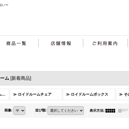
伝い〜
ドルーム
[
新着商品
]
Lloydloomロイドルーム (全商品)
≫ ロイドルームチェア
≫ ロイドルームボックス
≫ そ
画像
:
並び順
:
表示方法
: