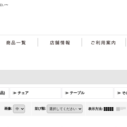
伝い〜
品)
≫ チェア
≫ テーブル
≫ そ
画像
:
並び順
:
表示方法
: