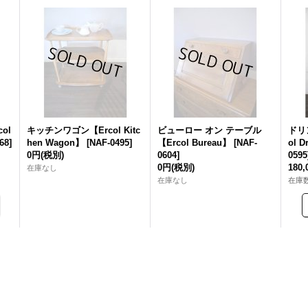
ol
キッチンワゴン【Ercol Kitc
ビューロー オン テーブル
ドリ
68
]
hen Wagon】
[
NAF-0495
]
【Ercol Bureau】
[
NAF-
ol D
0円
(税別)
0604
]
0595
0円
(税別)
180
在庫なし
在庫なし
在庫数