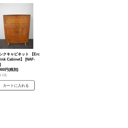
ンクキャビネット 【Erc
rink Cabinet】
[
NAF-
]
,000円
(税別)
 1点