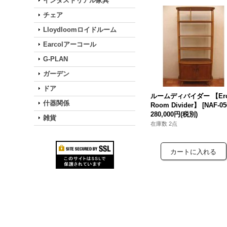
インダストリアル家具
チェア
Lloydloomロイドルーム
Earcolアーコール
G-PLAN
ガーデン
ドア
ルームディバイダー 【Erc
什器関係
Room Divider】
[
NAF-05
280,000円
(税別)
雑貨
在庫数 2点