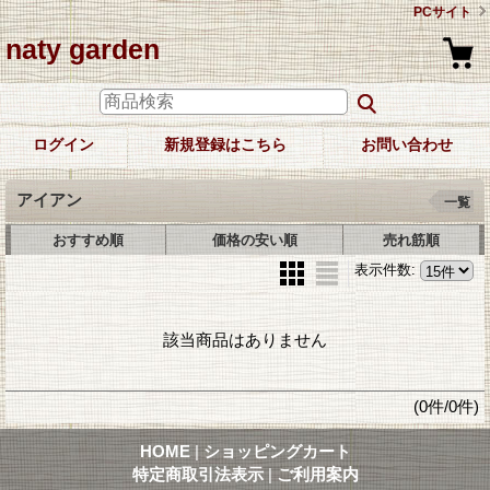
PCサイト
naty garden
ログイン
新規登録はこちら
お問い合わせ
アイアン
一覧
おすすめ順
価格の安い順
売れ筋順
表示件数
:
該当商品はありません
(0件/0件)
HOME
|
ショッピングカート
特定商取引法表示
|
ご利用案内