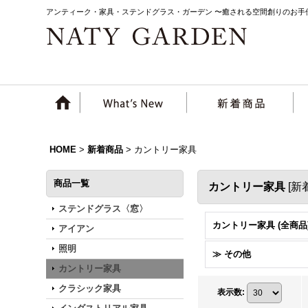
アンティーク・家具・ステンドグラス・ガーデン 〜癒される空間創りのお手
HOME
>
新着商品
>
カントリー家具
商品一覧
カントリー家具
[
新
ステンドグラス〈窓〉
カントリー家具 (全商品
アイアン
照明
≫ その他
カントリー家具
クラシック家具
表示数
: