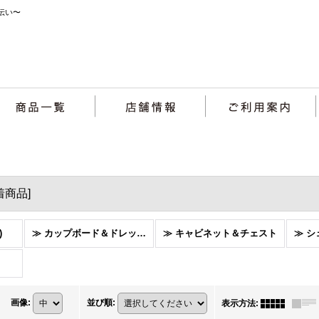
伝い〜
着商品
]
)
≫ カップボード＆ドレッサー
≫ キャビネット＆チェスト
画像
:
並び順
:
表示方法
: