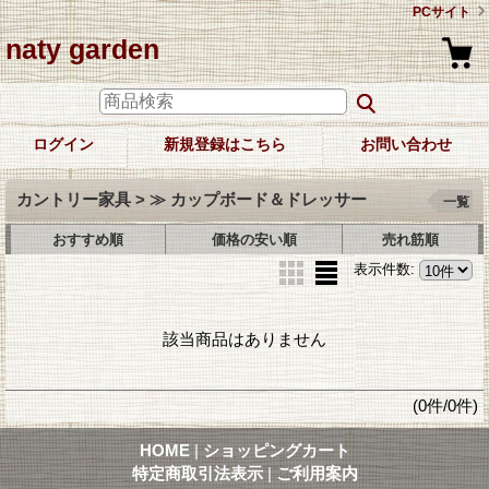
PCサイト
naty garden
ログイン
新規登録はこちら
お問い合わせ
カントリー家具 > ≫ カップボード＆ドレッサー
一覧
おすすめ順
価格の安い順
売れ筋順
表示件数
:
該当商品はありません
(0件/0件)
HOME
|
ショッピングカート
特定商取引法表示
|
ご利用案内