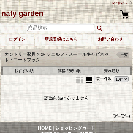
PCサイト
naty garden
ログイン
新規登録はこちら
お問い合わせ
カントリー家具 > ≫ シェルフ・スモールキャビネッ
一覧
ト・コートフック
おすすめ順
価格の安い順
売れ筋順
表示件数
:
該当商品はありません
(0件/0件)
HOME
|
ショッピングカート