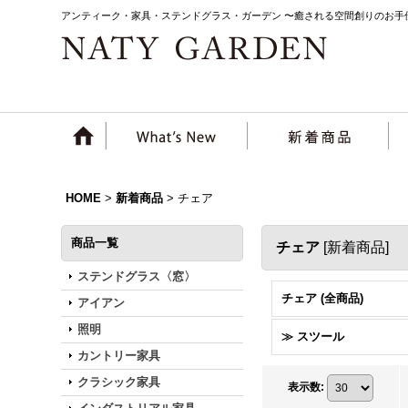
アンティーク・家具・ステンドグラス・ガーデン 〜癒される空間創りのお手
HOME
>
新着商品
>
チェア
商品一覧
チェア
[
新着商品
]
ステンドグラス〈窓〉
チェア (全商品)
アイアン
照明
≫ スツール
カントリー家具
クラシック家具
表示数
: