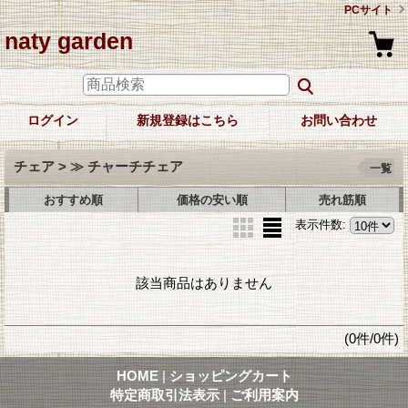
PCサイト
naty garden
ログイン
新規登録はこちら
お問い合わせ
チェア > ≫ チャーチチェア
一覧
おすすめ順
価格の安い順
売れ筋順
表示件数
:
該当商品はありません
(0件/0件)
HOME
|
ショッピングカート
特定商取引法表示
|
ご利用案内