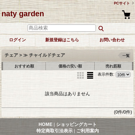
PCサイト
naty garden
ログイン
新規登録はこちら
お問い合わせ
チェア > ≫ チャイルドチェア
一覧
おすすめ順
価格の安い順
売れ筋順
表示件数
:
該当商品はありません
(0件/0件)
HOME
|
ショッピングカート
特定商取引法表示
|
ご利用案内