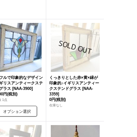
フルで印象的なデザイン
くっきりとした赤×黄×緑が
ギリスアンティークステ
印象的♪イギリスアンティー
グラス
[
NAA-3900
]
クステンドグラス
[
NAA-
000円
(税別)
3359
]
0円
(税別)
 1点
在庫なし