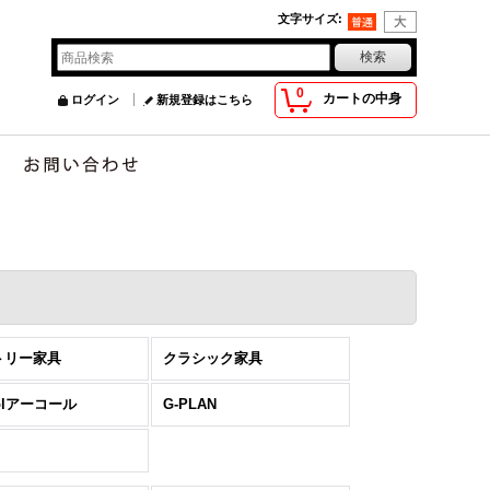
文字サイズ
:
0
カートの中身
ログイン
新規登録はこちら
トリー家具
クラシック家具
colアーコール
G-PLAN