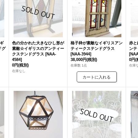
ギ
色の分かれた大きなひし形が
格子枠が素敵なイギリスアン
赤と
ドグ
素敵☆イギリスのアンティー
ティークステンドグラス
ンテ
クステンドグラス
[
NAA-
[
NAA-3944
]
[
NAA
4584
]
38,000円
(税別)
0円
(
0円
(税別)
在庫数 1点
在庫
在庫なし