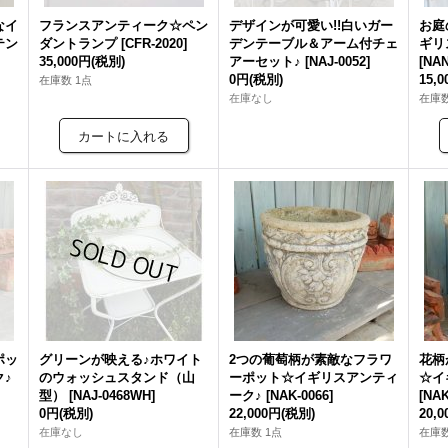
なイ
フランスアンティーク☆ペン
デザインが可愛い!!白いガー
お庭
テン
ダントランプ
[
CFR-2020
]
デンテーブル＆アーム付チェ
ギリ
35,000円
(税別)
アーセット♪
[
NAJ-0052
]
[
NAN
0円
(税別)
15,
在庫数 1点
在庫なし
在庫数
ポッ
グリーンが映える♪ホワイト
2つの葡萄柄が素敵なフラワ
花柄
♪
のウォッシュスタンド（山
ーポット☆イギリスアンティ
☆イ
型）
[
NAJ-0468WH
]
ーク♪
[
NAK-0066
]
[
NAK
0円
(税別)
22,000円
(税別)
20,
在庫なし
在庫数 1点
在庫数