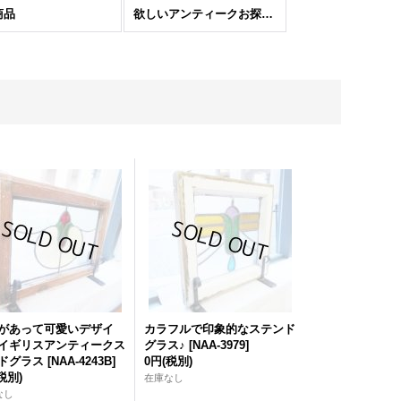
商品
欲しいアンティークお探しします
があって可愛いデザイ
カラフルで印象的なステンド
イギリスアンティークス
グラス♪
[
NAA-3979
]
ドグラス
[
NAA-4243B
]
0円
(税別)
税別)
在庫なし
なし