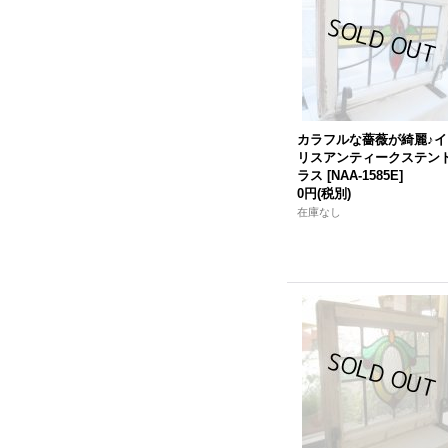
カラフルな薔薇が綺麗♪イ
リスアンティークステン
ラス
[
NAA-1585E
]
0円
(税別)
在庫なし