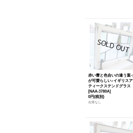
赤い蕾と色合いの違う葉
が可愛らしい♪イギリスア
ティークステンドグラス
[
NAA-3780A
]
0円
(税別)
在庫なし