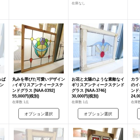
在庫なし
っぱ
丸みを帯びた可愛いデザイン
お花と太陽のような素敵なイ
カラ
ン
♪イギリスアンティークステ
ギリスアンティークステンド
のイ
ンドグラス
[
NAA-0392
]
グラス
[
NAA-3746
]
ンド
55,000円
(税別)
30,000円
(税別)
24,
在庫数 1点
在庫数 1点
在庫数