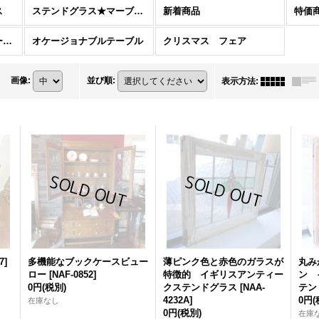
ス
ステンドグラス★マーブル特集
新着商品
特価
ナチュラル＆カントリースタイル特集
オケージョナブルテーブル
クリスマス フェア
画像
:
並び順
:
表示方法
:
7
]
多機能なブックケースビュー
薄ピンク色と赤色のガラスが
丸み
ロー
[
NAF-0852
]
特徴的 イギリスアンティー
ン 
0円
(税別)
クステンドグラス
[
NAA-
テン
4232A
]
0円
(
在庫なし
0円
(税別)
在庫