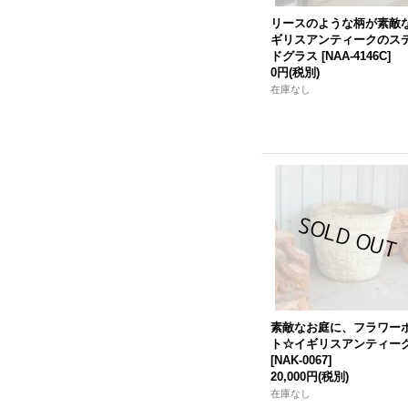
リースのような柄が素敵
ギリスアンティークのス
ドグラス
[
NAA-4146C
]
0円
(税別)
在庫なし
素敵なお庭に、フラワー
ト☆イギリスアンティーク
[
NAK-0067
]
20,000円
(税別)
在庫なし