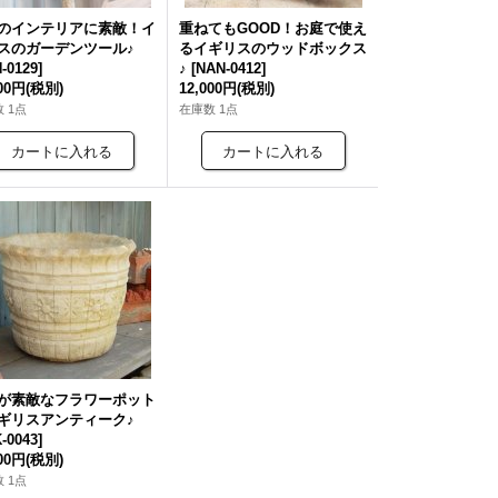
のインテリアに素敵！イ
重ねてもGOOD！お庭で使え
スのガーデンツール♪
るイギリスのウッドボックス
-0129
]
♪
[
NAN-0412
]
000円
(税別)
12,000円
(税別)
 1点
在庫数 1点
が素敵なフラワーポット
ギリスアンティーク♪
-0043
]
000円
(税別)
 1点