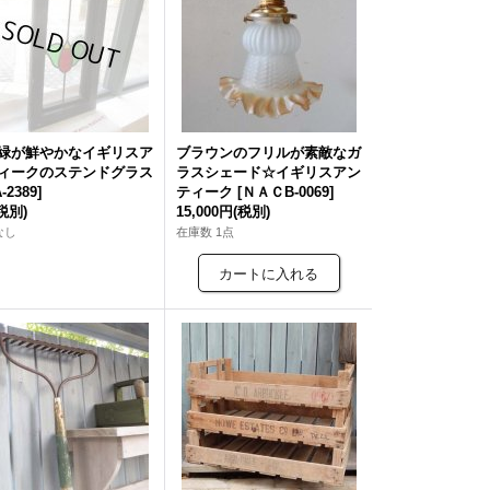
緑が鮮やかなイギリスア
ブラウンのフリルが素敵なガ
ィークのステンドグラス
ラスシェード☆イギリスアン
-2389
]
ティーク
[
ＮＡＣB-0069
]
税別)
15,000円
(税別)
なし
在庫数 1点