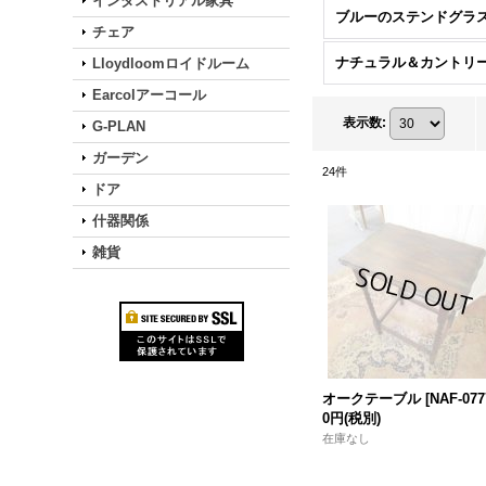
インダストリアル家具
ブルーのステンドグラ
チェア
Lloydloomロイドルーム
Earcolアーコール
表示数
:
G-PLAN
ガーデン
24
件
ドア
什器関係
雑貨
オークテーブル
[
NAF-077
0円
(税別)
在庫なし