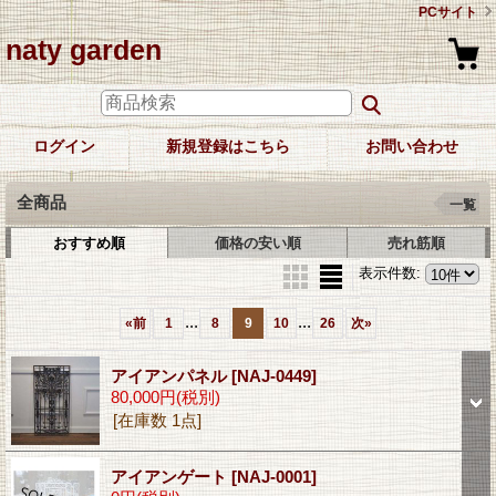
PCサイト
naty garden
ログイン
新規登録はこちら
お問い合わせ
全商品
一覧
おすすめ順
価格の安い順
売れ筋順
表示件数
:
...
...
«
前
1
8
9
10
26
次
»
アイアンパネル
[NAJ-0449]
80,000円
(税別)
[在庫数 1点]
アイアンゲート
[NAJ-0001]