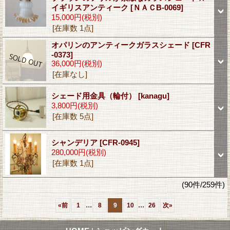
イギリスアンティーク
[ＮＡＣB-0069]
15,000円
(税別)
[在庫数 1点]
オパリンのアンティークガラスシェード
[CFR
-0373]
36,000円
(税別)
[在庫なし]
シェード用金具（輪付）
[kanagu]
3,800円
(税別)
[在庫数 5点]
シャンデリア
[CFR-0945]
280,000円
(税別)
[在庫数 1点]
(90件/259件)
...
...
«
前
1
8
9
10
26
次
»