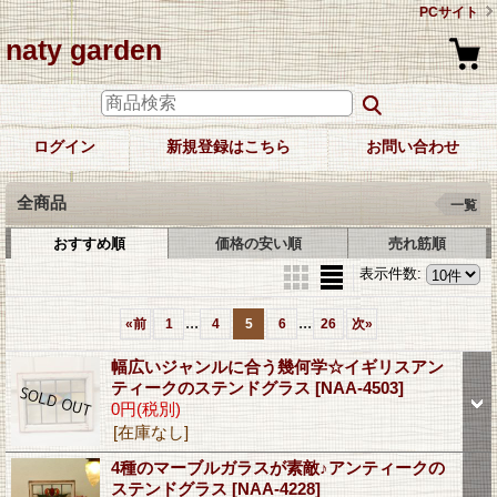
PCサイト
naty garden
ログイン
新規登録はこちら
お問い合わせ
全商品
一覧
おすすめ順
価格の安い順
売れ筋順
表示件数
:
...
...
«
前
1
4
5
6
26
次
»
幅広いジャンルに合う幾何学☆イギリスアン
ティークのステンドグラス
[NAA-4503]
0円
(税別)
[在庫なし]
4種のマーブルガラスが素敵♪アンティークの
ステンドグラス
[NAA-4228]