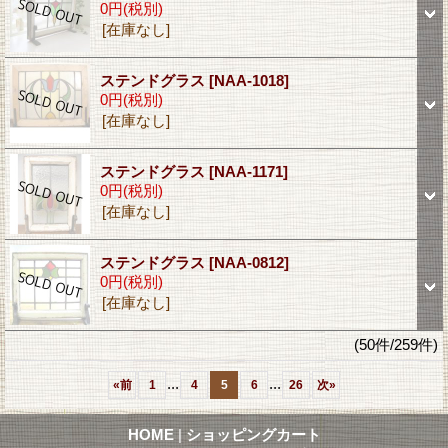
0円
(税別)
[在庫なし]
ステンドグラス
[NAA-1018]
0円
(税別)
[在庫なし]
ステンドグラス
[NAA-1171]
0円
(税別)
[在庫なし]
ステンドグラス
[NAA-0812]
0円
(税別)
[在庫なし]
(50件/259件)
...
...
«
前
1
4
5
6
26
次
»
HOME
|
ショッピングカート